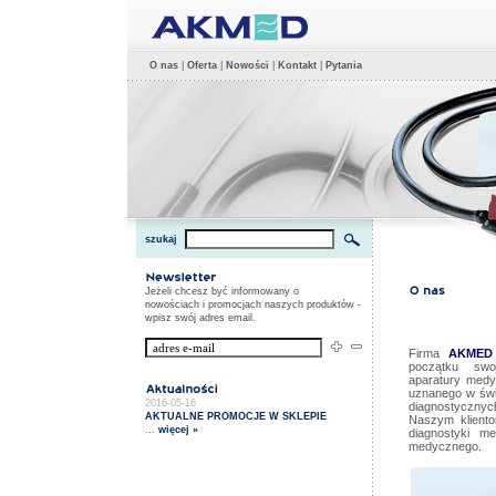
O nas
|
Oferta
|
Nowości
|
Kontakt
|
Pytania
szukaj
Jeżeli chcesz być informowany o
nowościach i promocjach naszych produktów -
wpisz swój adres email.
Firma
AKMED
początku swoj
aparatury medy
uznanego w świ
2016-05-16
diagnostycznyc
AKTUALNE PROMOCJE W SKLEPIE
Naszym kliento
...
więcej »
diagnostyki m
medycznego.