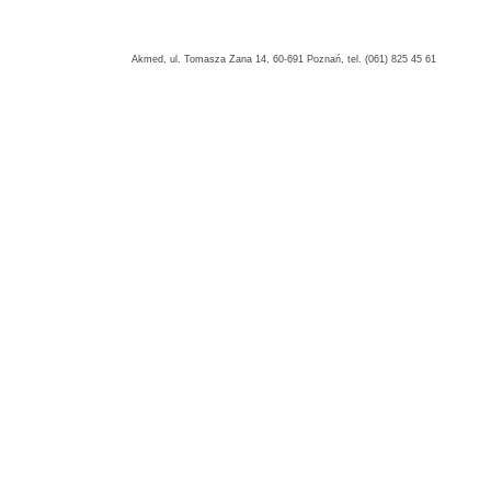
Akmed, ul. Tomasza Zana 14, 60-691 Poznań, tel. (061) 825 45 61