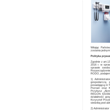
Witając Państ
zostania jednym
Polityka prywa
Zgodnie z art.1
2016 r. w spra
sprawie swobo
Rozporządzenie 
RODO, podajemy
1) Administra
gospodarczą 
posiadającą nr
Poznań oraz K
Przybysz „Akme
REGON 6315683
działalność go
Krzysztof Przy
siedzibą pod ad
2) Administrato