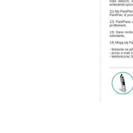
kopii danych, 
wniesienia sprz
11) Ma Pani/Pa
Pani/Pan, iż p
12) Pani/Pana 
profilowane.
13) Dane osobo
odwołania.
14) Mogą się P
- listownie na a
- przez e-mail:
- telefonicznie: