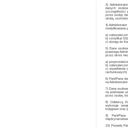
3) Administrat
danych osobow
szczególności 
przez osobę ni
utratą, uszkodz
4) Administrato
modyfikowaniu 
a) zabezpiecze
b) certyfikat S
c) dostęp do Kon
5) Dane osobow
prawnego Admin
przez okres nie
a) posprzedażowe
b) zabezpieczen
c) wypełnienia
rachunkowych)
6) Pani/Pana d
na Administrator
7) Dane osobowe
na podstawie u
przez osobę, kt
8) Odbiorcą P
wykonuje swoje
księgowe oraz p
9) Pani/Pana
międzynarodowe
10) Posiada Pa