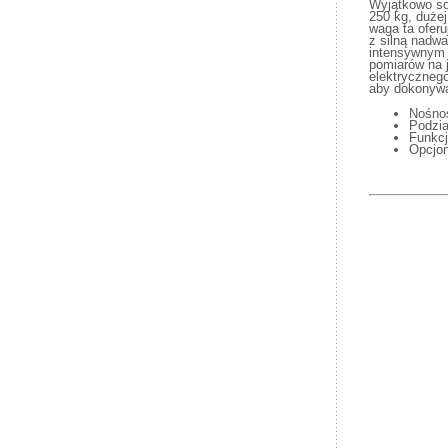
Wyjątkowo so
250 kg, dużej
waga ta oferu
z silną nadwa
intensywnym 
pomiarów na j
elektryczneg
aby dokonywa
Nośno
Podzia
Funkc
Opcjon