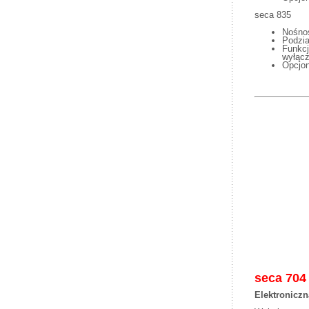
seca 835
Nośnoś
Podzia
Funkcj
wyłącz
Opcjon
seca
704
Elektronicz