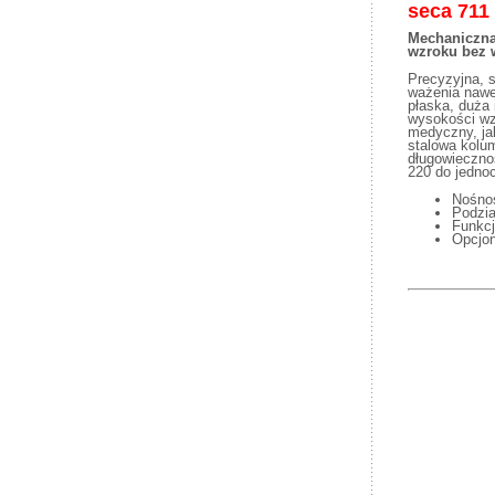
seca
711
Mechaniczna
wzroku bez w
Precyzyjna, s
ważenia nawe
płaska, duża
wysokości wz
medyczny, jak
stalowa kolu
długowieczno
220 do jedno
Nośno
Podzia
Funkcj
Opcjon