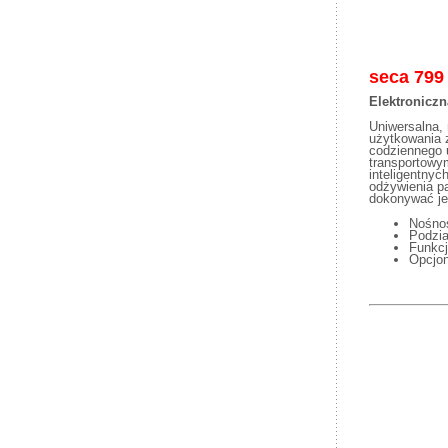
seca
799
Elektroniczn
Uniwersalna, 
użytkowania 
codziennego u
transportowym
inteligentnyc
odżywienia p
dokonywać je
Nośno
Podzia
Funkc
Opcjon