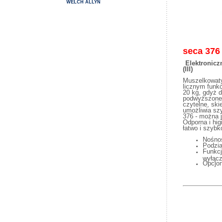
WELCH ALLYN
seca 376
Elektronic
(III)
Muszelkowaty
licznym funkc
20 kg, gdyż 
podwyższonej
czytelne, sk
umożliwia szy
376 - można 
Odporna i hig
łatwo i szybk
Nośnoś
Podzia
Funkcj
wyłącz
Opcjon