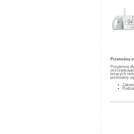
Przenośna m
Przyjemna dla
oszczędzając
leżących nie
przesuwny ogr
Zakres
Podzi