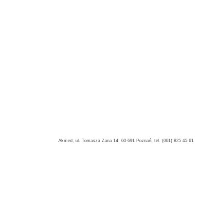
Akmed, ul. Tomasza Zana 14, 60-691 Poznań, tel. (061) 825 45 61