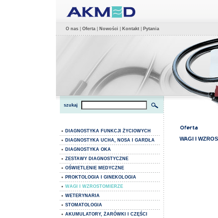
O nas
|
Oferta
|
Nowości
|
Kontakt
|
Pytania
szukaj
•
DIAGNOSTYKA FUNKCJI ŻYCIOWYCH
WAGI I WZRO
•
DIAGNOSTYKA UCHA, NOSA I GARDŁA
•
DIAGNOSTYKA OKA
•
ZESTAWY DIAGNOSTYCZNE
•
OŚWIETLENIE MEDYCZNE
•
PROKTOLOGIA I GINEKOLOGIA
•
WAGI I WZROSTOMIERZE
•
WETERYNARIA
•
STOMATOLOGIA
•
AKUMULATORY, ŻARÓWKI I CZĘŚCI