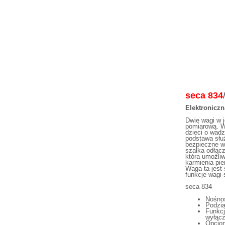
seca
834
Elektroniczn
Dwie wagi w 
pomiarową. W
dzieci o wadz
podstawa słu
bezpieczne wa
szalka odłącz
która umożliw
karmienia pie
Waga ta jest s
funkcje wagi 
seca 834
Nośnoś
Podzia
Funkcj
wyłącz
Opcjon