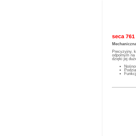
seca
761
Mechaniczna
Precyzyjny, k
odpornym na 
dzięki jej du
Nośno
Podzia
Funkcj