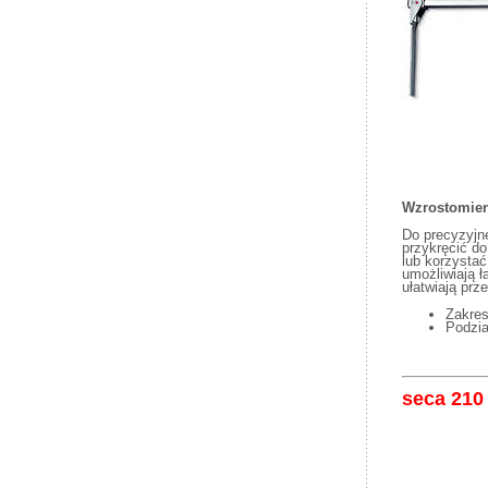
Wzrostomier
Do precyzyjn
przykręcić d
lub korzystać
umożliwiają ł
ułatwiają pr
Zakres
Podzi
seca 210