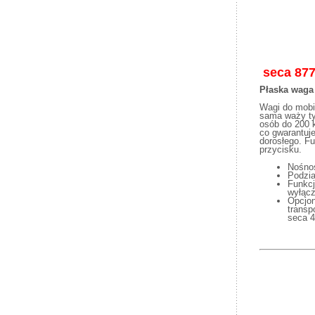
seca 87
Płaska waga 
Wagi do mobi
sama waży tyl
osób do 200 
co gwarantuj
dorosłego. F
przycisku.
Nośno
Podzia
Funkcj
wyłącz
Opcjon
transp
seca 