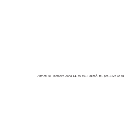
Akmed, ul. Tomasza Zana 14, 60-691 Poznań, tel. (061) 825 45 61