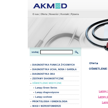
O nas
|
Oferta
|
Nowości
|
Kontakt
|
Pytania
szukaj
•
DIAGNOSTYKA FUNKCJI ŻYCIOWYCH
OŚWIETLENIE
•
DIAGNOSTYKA UCHA, NOSA I GARDŁA
•
DIAGNOSTYKA OKA
•
ZESTAWY DIAGNOSTYCZNE
•
OŚWIETLENIE MEDYCZNE
•
Lampy Green Series
Lampy G
•
Lampy diagnostyczne
Lampy d
•
Lampy czołowe
•
PROKTOLOGIA I GINEKOLOGIA
Lamp
•
WAGI I WZROSTOMIERZE