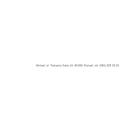
Akmed, ul. Tomasza Zana 14, 60-691 Poznań, tel. (061) 825 45 61