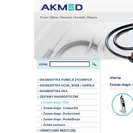
O nas
|
Oferta
|
Nowości
|
Kontakt
|
Pytania
szukaj
•
DIAGNOSTYKA FUNKCJI ŻYCIOWYCH
Zestaw diagn. E
•
DIAGNOSTYKA UCHA, NOSA I GARDŁA
•
DIAGNOSTYKA OKA
•
ZESTAWY DIAGNOSTYCZNE
•
Zestaw diagn. Elite
•
Zestaw diagn. CompacSet
•
Zestaw diagn. Professional
•
Zestaw diagn. PocketScope
•
Źródła zasilania
•
OŚWIETLENIE MEDYCZNE