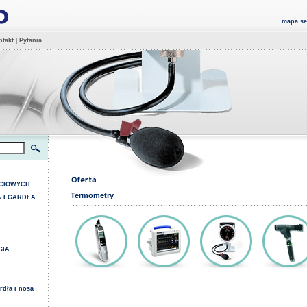
mapa se
takt
|
Pytania
YCIOWYCH
Termometry
 I GARDŁA
GIA
rdła i nosa