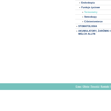
•
Endoskopia
•
Funkcje życiowe
•
Termometry
•
Stetoskopy
•
Ciśnieniomierze
•
STOMATOLOGIA
•
AKUMULATORY, ŻARÓWKI I
WELCH ALLYN
O nas
|
Oferta
|
Nowości
|
Kontakt
|