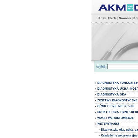
O nas
|
Oferta
|
Nowości
|
Kon
szukaj
•
DIAGNOSTYKA FUNKCJI Ż
•
DIAGNOSTYKA UCHA, NOSA
•
DIAGNOSTYKA OKA
•
ZESTAWY DIAGNOSTYCZNE
•
OŚWIETLENIE MEDYCZNE
•
PROKTOLOGIA I GINEKOLO
•
WAGI I WZROSTOMIERZE
•
WETERYNARIA
•
Diagnostyka oka, ucha, ga
•
Oświetlenie weterynaryjne