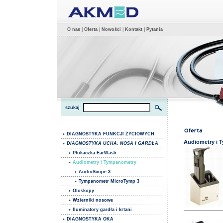
O nas
|
Oferta
|
Nowości
|
Kontakt
|
Pytania
szukaj
•
DIAGNOSTYKA FUNKCJI ŻYCIOWYCH
Audiometry i 
•
DIAGNOSTYKA UCHA, NOSA I GARDŁA
•
Płukaczka EarWash
•
Audiometry i Tympanometry
•
AudioScope 3
•
Tympanometr MicroTymp 3
•
Otoskopy
•
Wzierniki nosowe
•
Iluminatory gardła i krtani
•
DIAGNOSTYKA OKA