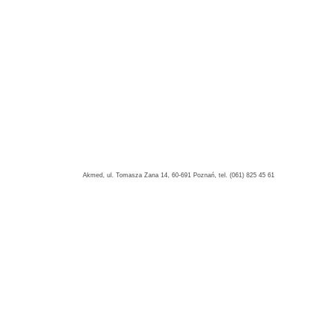
Akmed, ul. Tomasza Zana 14, 60-691 Poznań, tel. (061) 825 45 61