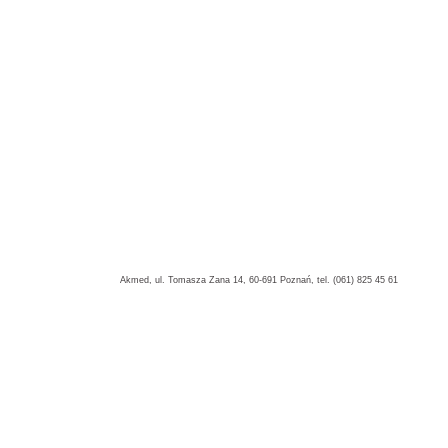
Akmed, ul. Tomasza Zana 14, 60-691 Poznań, tel. (061) 825 45 61