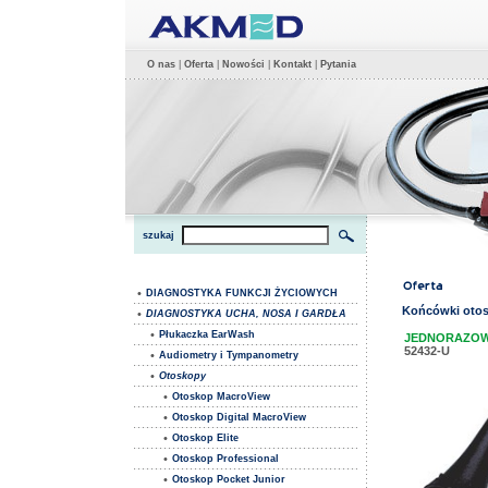
O nas
|
Oferta
|
Nowości
|
Kontakt
|
Pytania
szukaj
•
DIAGNOSTYKA FUNKCJI ŻYCIOWYCH
Końcówki oto
•
DIAGNOSTYKA UCHA, NOSA I GARDŁA
•
Płukaczka EarWash
JEDNORAZOW
52432-U
•
Audiometry i Tympanometry
•
Otoskopy
•
Otoskop MacroView
•
Otoskop Digital MacroView
•
Otoskop Elite
•
Otoskop Professional
•
Otoskop Pocket Junior