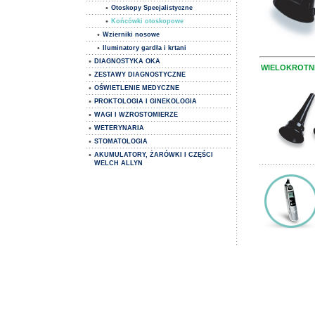
•
Otoskopy Specjalistyczne
•
Końcówki otoskopowe
•
Wzierniki nosowe
•
Iluminatory gardła i krtani
•
DIAGNOSTYKA OKA
WIELOKROTN
•
ZESTAWY DIAGNOSTYCZNE
•
OŚWIETLENIE MEDYCZNE
•
PROKTOLOGIA I GINEKOLOGIA
•
WAGI I WZROSTOMIERZE
•
WETERYNARIA
•
STOMATOLOGIA
•
AKUMULATORY, ŻARÓWKI I CZĘŚCI
WELCH ALLYN